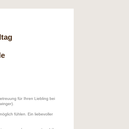
ltag
le
etreuung für Ihren Liebling bei
winger).
öglich fühlen. Ein liebevoller