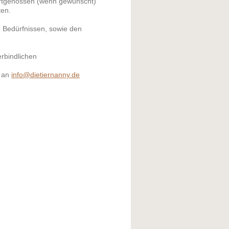
Artgenossen (wenn gewünscht)
ten.
d Bedürfnissen, sowie den
erbindlichen
l an
info@dietiernanny.de